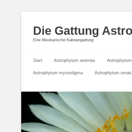
Die Gattung Astr
Eine Mexikanische Kakteengattung
Primäres Menü
Zum
Start
Astrophytum asterias
Astrophytum
Inhalt
springen
Astrophytum myriostigma
Astrophytum orna