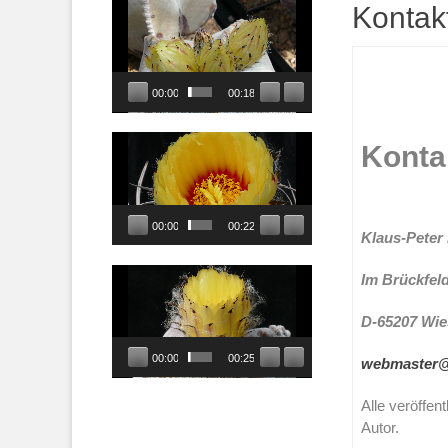
Video-
Kontak
Player
00:00
00:18
Video-
Konta
Player
00:00
00:22
Klaus-Peter
Video-
Im Brückfeld
Player
D-65207 Wi
00:00
00:25
webmaster@
Alle veröffe
Autor.