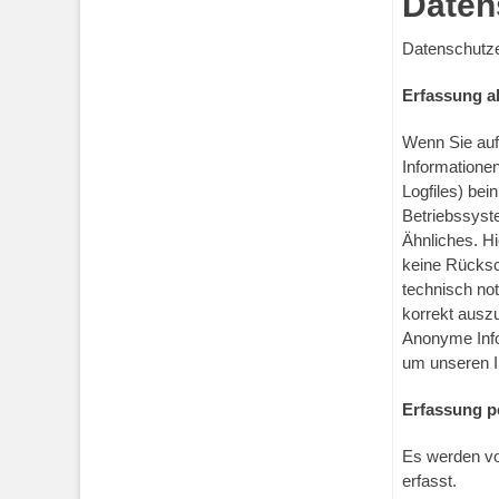
Daten
Datenschutze
Erfassung a
Wenn Sie auf
Informationen
Logfiles) be
Betriebssyst
Ähnliches. Hi
keine Rücksc
technisch no
korrekt auszu
Anonyme Info
um unseren In
Erfassung p
Es werden vo
erfasst.