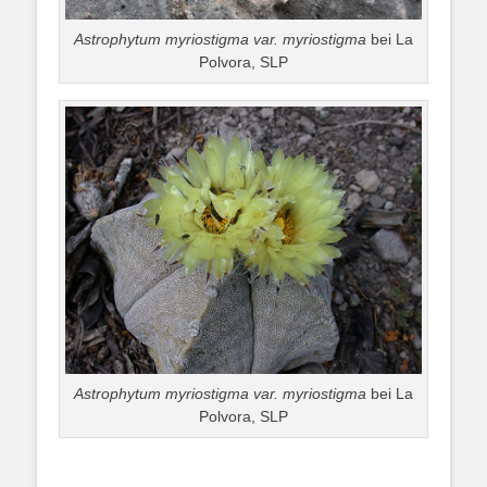
Astrophytum myriostigma var. myriostigma
bei La
Polvora, SLP
Astrophytum myriostigma var. myriostigma
bei La
Polvora, SLP