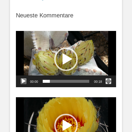
Neueste Kommentare
Video-
Player
00:00
00:18
Video-
Player