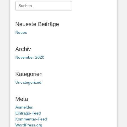
Suche
nach:
Neueste Beiträge
Neues
Archiv
November 2020
Kategorien
Uncategorized
Meta
Anmelden
Eintrags-Feed
Kommentar-Feed
WordPress.org