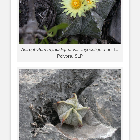
Astrophytum myriostigma var. myriostigma
bei La
Polvora, SLP