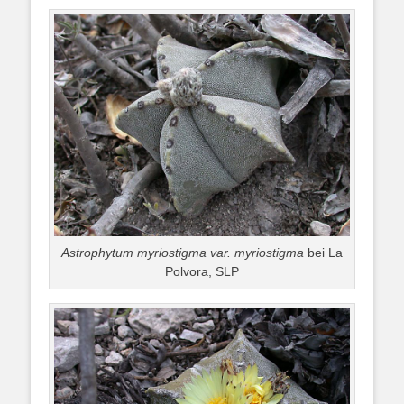
Astrophytum myriostigma var. myriostigma
bei La
Polvora, SLP