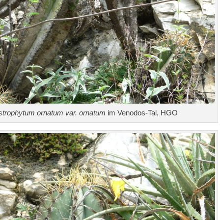
strophytum ornatum var. ornatum
im Venodos-Tal, HGO