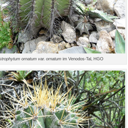
strophytum ornatum var. ornatum
im Venodos-Tal, HGO