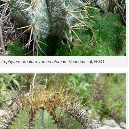
strophytum ornatum var. ornatum
im Venodos-Tal, HGO