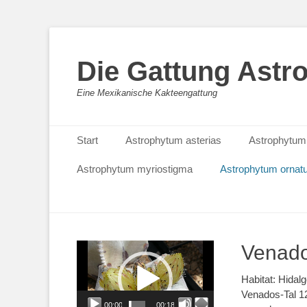
Die Gattung Astr
Eine Mexikanische Kakteengattung
Primäres Menü
Zum
Start
Astrophytum asterias
Astrophytum
Inhalt
springen
Astrophytum myriostigma
Astrophytum orna
Video-
Venado
Player
Habitat: Hidal
Venados-Tal 1
00:00
00:18