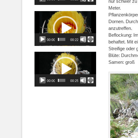
nur schwer zu
Meter.
Video-
Pflanzenkörper
Player
Dornen. Durch
anzutreffen.
Beflockung: I
00:00
00:22
behaftet. Mit 
Streifige oder
Video-
Blüte: Durchm
Player
Samen: groß
00:00
00:25