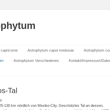
ophytum
 capricorne
Astrophytum caput medusae
Astrophytum co
tum
Astrophytum Verschiedenes
Kontakt/Impressum/Daten
s-Tal
go
25-130 km nördlich von Mexiko-City. Geschütztes Tal an dessen,